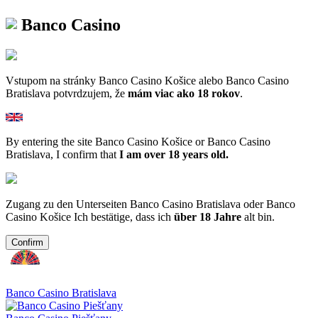
Banco Casino
Vstupom na stránky Banco Casino Košice alebo Banco Casino
Bratislava potvrdzujem, že
mám viac ako 18 rokov
.
By entering the site Banco Casino Košice or Banco Casino
Bratislava, I confirm that
I am over 18 years old.
Zugang zu den Unterseiten Banco Casino Bratislava oder Banco
Casino Košice Ich bestätige, dass ich
über 18 Jahre
alt bin.
Confirm
Banco Casino Bratislava