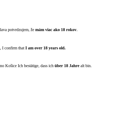
lava potvrdzujem, že
mám viac ako 18 rokov
.
 I confirm that
I am over 18 years old.
o Košice Ich bestätige, dass ich
über 18 Jahre
alt bin.