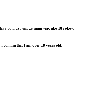
lava potvrdzujem, že
mám viac ako 18 rokov
.
 I confirm that
I am over 18 years old
.