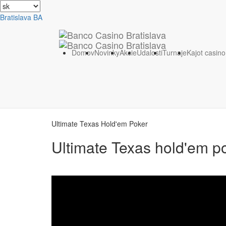
Bratislava
BA
Domov
Domov
Novinky
Akcie
Udalosti
Turnaje
Kajot casin
Ultimate Texas Hold'em Poker
Ultimate Texas hold'em p