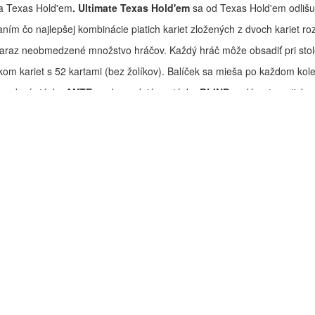
ra Texas Hold'em
. Ultimate Texas Hold'em
sa od Texas Hold'em odlišuj
kaním čo najlepšej kombinácie piatich kariet zložených z dvoch kariet r
raz neobmedzené množstvo hráčov. Každý hráč môže obsadiť pri stole
om kariet s 52 kartami (bez žolíkov). Balíček sa mieša po každom kole
 zadaní stávky
ANTE,
zodpovedajúcu stávku
BLIND
zadá automaticky 
 lícom nadol. Po krátkej pauze rozdá díler tri spoločné karty lícom nah
urn“ a „River“).
é karty pre zloženie najlepšej kombinácie piatich kariet.
ZVÝŠIŤ
alebo
STÁŤ.
pných kariet vytvoria najlepšie kombinácie kariet pre vás a dílera.
 zadať pred začiatkom kola. Stávku
TRIPS
vyhrávate, ak máte na ruke s f