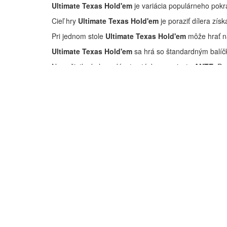
Ultimate Texas Hold'em
je variácia populárneho pok
Cieľ hry
Ultimate Texas Hold'em
je poraziť dílera zís
Pri jednom stole
Ultimate Texas Hold'em
môže hrať na
Ultimate Texas Hold'em
sa hrá so štandardným balíčk
Na začiatku kola zadávate stávku na mieste
ANTE.
Po
Díler vám rozdá dve karty lícom nahor a sebe dve karty
rozdá díler dve finálne spoločné karty (nazývané tiež „T
Vy a díler môžete použiť karty na svojej ruke a spoločn
Počas páuz v hre sa môžete rozhodovať pre možnosti
Na určenie víťaza sa použitím piatich zo siedmich dostu
Bočné stávky
STÁVKA TRIPS
Stávka
TRIPS
je voliteľná bočná stávka, ktorú môžete