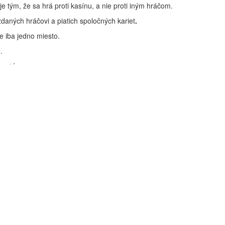
e tým, že sa hrá proti kasínu, a nie proti iným hráčom.
ozdaných hráčovi a piatich spoločných kariet
.
 iba jedno miesto.
.
systém.
or do stredu stola (nazývané tiež „Flop“). Po pauze
inálnymi piatimi kartami minimálne trojicu.