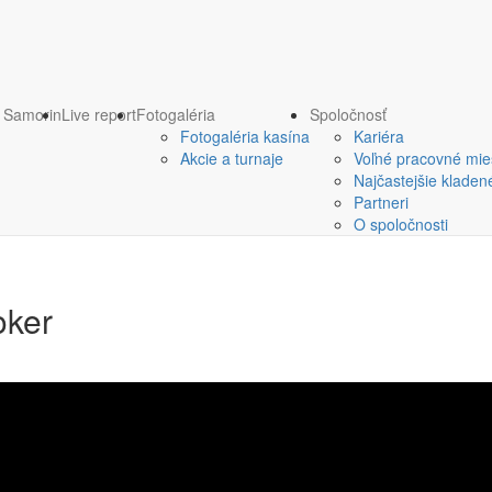
o Samorin
Live report
Fotogaléria
Spoločnosť
Fotogaléria kasína
Kariéra
Akcie a turnaje
Voľné pracovné mie
Najčastejšie kladen
Partneri
O spoločnosti
oker