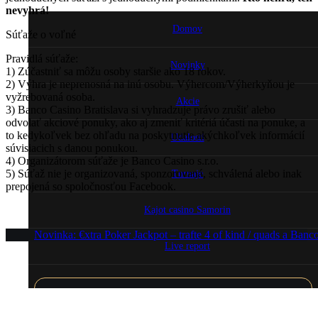
nevyhrá!
Domov
Súťaže o voľné
Pravidlá súťaže:
Novinky
1) Zúčastniť sa môžu osoby staršie ako 18 rokov.
2) Výhra je neprenosná na inú osobu. Výhercom/Výherkyňou je
vyžrebovaná osoba.
Akcie
3) Banco Casino Bratislava si vyhradzuje právo zrušiť alebo
odvolať akciové ponuky, ako aj zmeniť kritériá účasti na ponuke, a
to kedykoľvek bez ohľadu na poskytnutie akýchkoľvek informácií
Udalosti
súvisiacich s danou ponukou.
4) Organizátorom súťaže je Banco Casino s.r.o.
5) Súťaž nie je organizovaná, sponzorovaná, schválená alebo inak
Turnaje
prepojená so spoločnosťou Facebook.
Kajot casino Samorin
Novinka: €xtra Poker Jackpot – trafte 4 of kind / quads a Ban
Live report
Fotogaléria
STOP THE CLOCK - NOVINKA NA CASH GAME!
Fotogaléria kasína
Akcie a turnaje