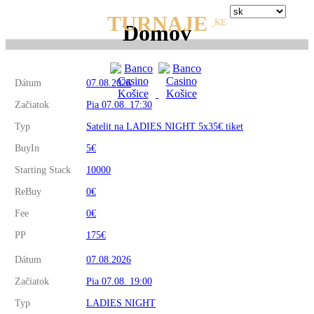
TURNAJE
KE
Domov
Dátum
07.08.2026
Začiatok
Pia 07.08. 17:30
Typ
Satelit na LADIES NIGHT 5x35€ tiket
BuyIn
5€
Starting Stack
10000
ReBuy
0€
Fee
0€
PP
175€
Dátum
07.08.2026
Začiatok
Pia 07.08. 19:00
Typ
LADIES NIGHT