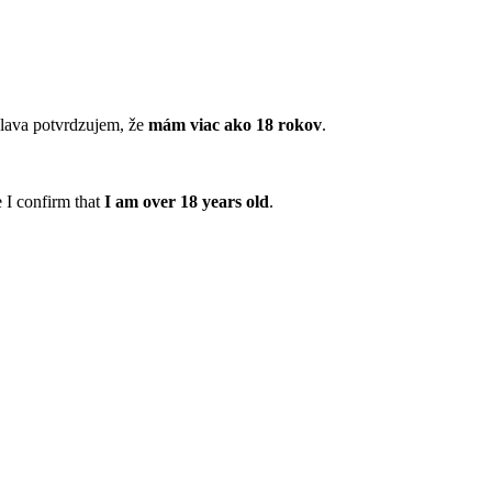
lava potvrdzujem, že
mám viac ako 18 rokov
.
 I confirm that
I am over 18 years old
.