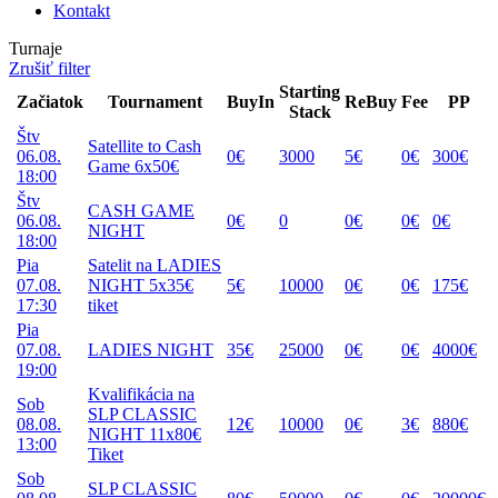
Kontakt
Turnaje
Zrušiť filter
Starting
Začiatok
Tournament
BuyIn
ReBuy
Fee
PP
Stack
Štv
Satellite to Cash
06.08.
0€
3000
5€
0€
300€
Game 6x50€
18:00
Štv
CASH GAME
06.08.
0€
0
0€
0€
0€
NIGHT
18:00
Pia
Satelit na LADIES
07.08.
NIGHT 5x35€
5€
10000
0€
0€
175€
17:30
tiket
Pia
07.08.
LADIES NIGHT
35€
25000
0€
0€
4000€
19:00
Kvalifikácia na
Sob
SLP CLASSIC
08.08.
12€
10000
0€
3€
880€
NIGHT 11x80€
13:00
Tiket
Sob
SLP CLASSIC