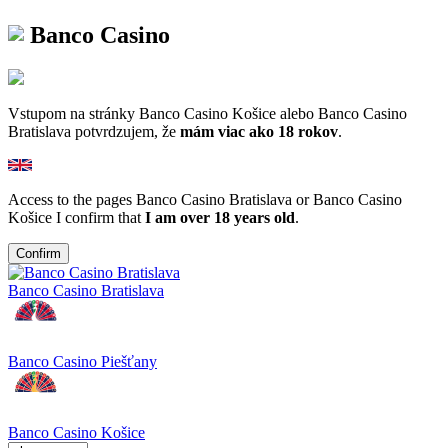
Banco Casino
Vstupom na stránky Banco Casino Košice alebo Banco Casino
Bratislava potvrdzujem, že
mám viac ako 18 rokov
.
Access to the pages Banco Casino Bratislava or Banco Casino
Košice I confirm that
I am over 18 years old
.
Confirm
Banco Casino Bratislava
Banco Casino Piešťany
Banco Casino Košice