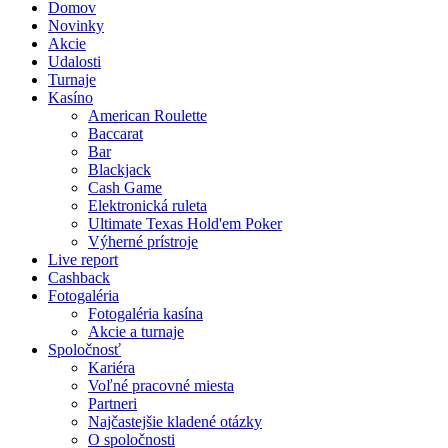
Domov
Novinky
Akcie
Udalosti
Turnaje
Kasíno
American Roulette
Baccarat
Bar
Blackjack
Cash Game
Elektronická ruleta
Ultimate Texas Hold'em Poker
Výherné prístroje
Live report
Cashback
Fotogaléria
Fotogaléria kasína
Akcie a turnaje
Spoločnosť
Kariéra
Voľné pracovné miesta
Partneri
Najčastejšie kladené otázky
O spoločnosti