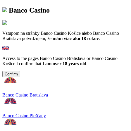
Banco Casino
Vstupom na stránky Banco Casino Košice alebo Banco Casino
Bratislava potvrdzujem, že
mám viac ako 18 rokov
.
Access to the pages Banco Casino Bratislava or Banco Casino
Košice I confirm that
I am over 18 years old
.
Confirm
Banco Casino Bratislava
Banco Casino Piešťany