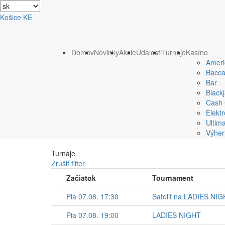
Košice
KE
Domov
Domov
Novinky
Akcie
Udalosti
Turnaje
Kasíno
Ameri
Bacca
Bar
Black
Cash
Elektr
Ultim
Výher
Turnaje
Zrušiť filter
Začiatok
Tournament
Pia 07.08. 17:30
Satelit na LADIES NIG
Pia 07.08. 19:00
LADIES NIGHT