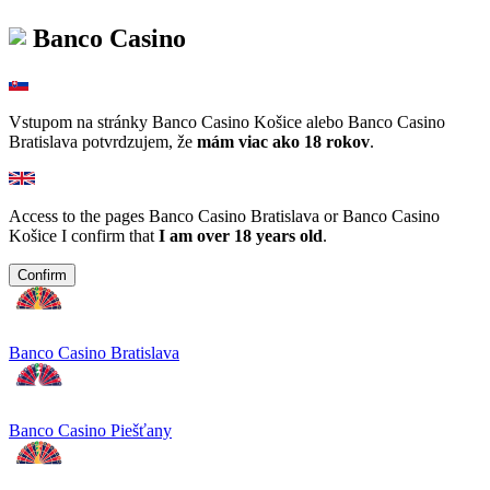
Banco Casino
Vstupom na stránky Banco Casino Košice alebo Banco Casino
Bratislava potvrdzujem, že
mám viac ako 18 rokov
.
Access to the pages Banco Casino Bratislava or Banco Casino
Košice I confirm that
I am over 18 years old
.
Confirm
Banco Casino Bratislava
Banco Casino Piešťany