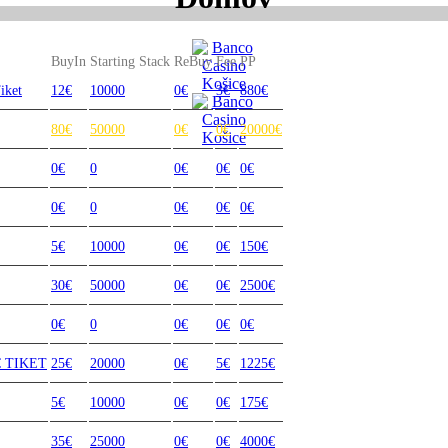
BuyIn
Starting Stack
ReBuy
Fee
PP
iket
12€
10000
0€
3€
880€
80€
50000
0€
0€
20000€
0€
0
0€
0€
0€
0€
0
0€
0€
0€
5€
10000
0€
0€
150€
30€
50000
0€
0€
2500€
0€
0
0€
0€
0€
€ TIKET
25€
20000
0€
5€
1225€
5€
10000
0€
0€
175€
35€
25000
0€
0€
4000€