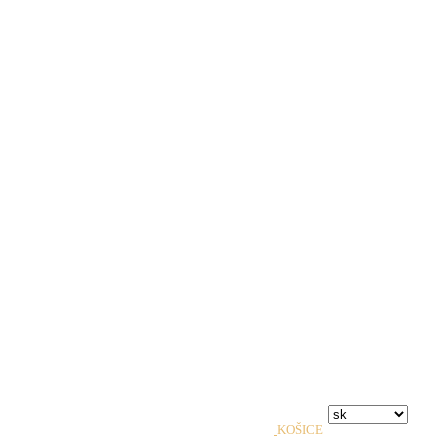
KOŠICE