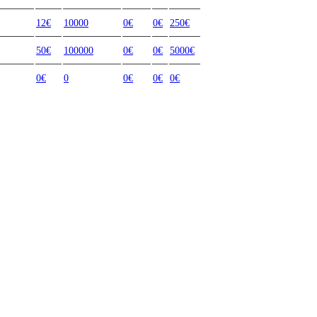
12€
10000
0€
0€
250€
50€
100000
0€
0€
5000€
0€
0
0€
0€
0€
0€
0
0€
0€
0€
Domov
5€
10000
0€
0€
150€
Novinky
30€
50000
0€
0€
2500€
0€
0
0€
0€
0€
Akcie
 Tiket
17€
20000
0€
3€
960€
Udalosti
5€
10000
0€
0€
175€
Turnaje
35€
25000
0€
0€
4000€
 Tiket
17€
20000
0€
3€
960€
Kasíno