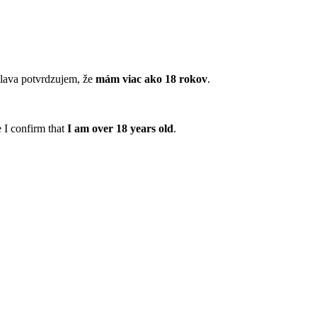
lava potvrdzujem, že
mám viac ako 18 rokov
.
 I confirm that
I am over 18 years old
.