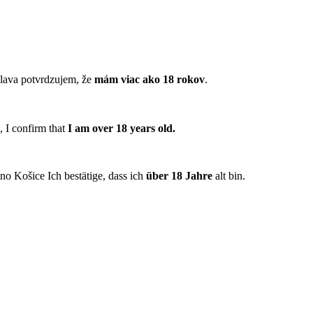
lava potvrdzujem, že
mám viac ako 18 rokov
.
 I confirm that
I am over 18 years old.
o Košice Ich bestätige, dass ich
über 18 Jahre
alt bin.