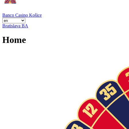
Banco Casino Košice
Bratislava
BA
Home